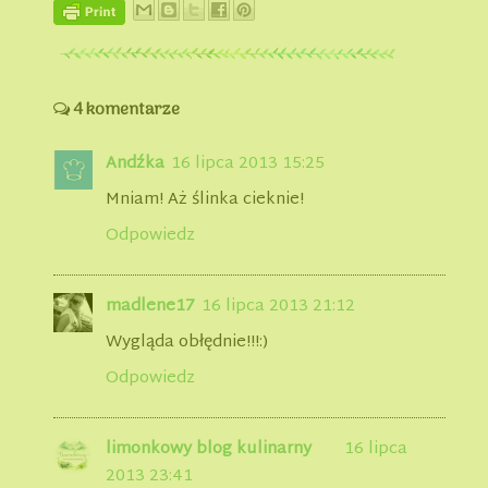
4 komentarze
Andźka
16 lipca 2013 15:25
Mniam! Aż ślinka cieknie!
Odpowiedz
madlene17
16 lipca 2013 21:12
Wygląda obłędnie!!!:)
Odpowiedz
limonkowy blog kulinarny
16 lipca
2013 23:41