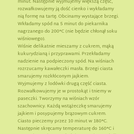
minut. Następnie wyjmujemy większą część,
rozwałkowujemy ją dość cienko i wykładamy
nią formę na tartę. Obcinamy wystające brzegi.
Wkładamy spód na 5 minut do piekarnika
nagrzanego do 200*C (nie będzie chłonął soku
wiśniowego).
Wiśnie delikatnie mieszamy z cukrem, mąką
kukurydzianą i przyprawami. Przekładamy
nadzienie na podpieczony spód. Na wiśniach
rozrzucamy kawałeczki masła. Brzegi ciasta
smarujemy rozkłóconym jajkiem.
Wyjmujemy z lodówki drugą część ciasta.
Rozwałkowujemy je w prostokąt i tniemy w
paseczki. Tworzymy na wiśniach wzór
szachownicy. Każdą wstążeczkę smarujemy
jajkiem i posypujemy brązowym cukrem.
Ciasto pieczemy przez 10 minut w 180*C.
Następnie skręcamy temperaturę do 160*C i