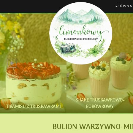
GŁÓWNA
SHAKE TRUSKAWKOWO-
TIRAMISU Z TRUSKAWKAMI
BORÓWKOWY
BULION WARZYWNO-MIĘ