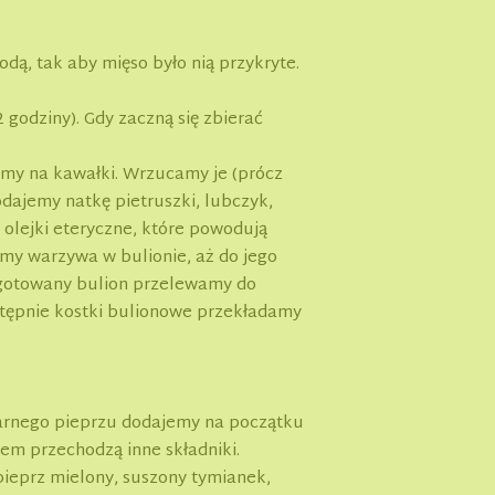
ą, tak aby mięso było nią przykryte.
godziny). Gdy zaczną się zbierać
imy na kawałki. Wrzucamy je (prócz
dajemy natkę pietruszki, lubczyk,
 olejki eteryczne, które powodują
imy warzywa w bulionie, aż do jego
zygotowany bulion przelewamy do
tępnie kostki bulionowe przekładamy
 czarnego pieprzu dodajemy na początku
em przechodzą inne składniki.
pieprz mielony, suszony tymianek,