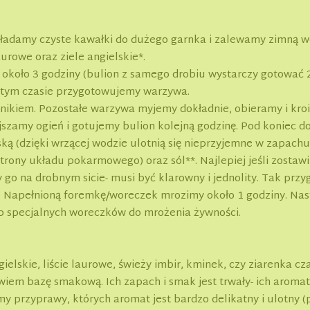
kładamy czyste kawałki do dużego garnka i zalewamy zimną wod
urowe oraz ziele angielskie*.
około 3 godziny (bulion z samego drobiu wystarczy gotować 2 
 tym czasie przygotowujemy warzywa.
ikiem. Pozostałe warzywa myjemy dokładnie, obieramy i kro
szamy ogień i gotujemy bulion kolejną godzinę. Pod koniec do
ską (dzięki wrzącej wodzie ulotnią się nieprzyjemne w zapachu
strony układu pokarmowego) oraz sól**. Najlepiej jeśli zostaw
go na drobnym sicie- musi być klarowny i jednolity. Tak pr
 Napełnioną foremkę/woreczek mrozimy około 1 godziny. Nas
b specjalnych woreczków do mrożenia żywności.
ngielskie, liście laurowe, świeży imbir, kminek, czy ziarenka
iem bazę smakową. Ich zapach i smak jest trwały- ich aromat
y przyprawy, których aromat jest bardzo delikatny i ulotny (