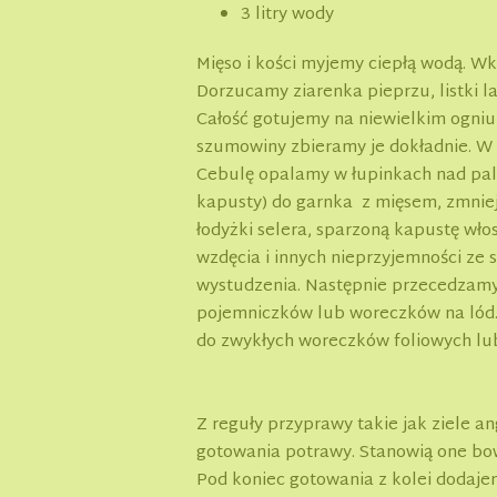
3 litry wody
Mięso i kości myjemy ciepłą wodą. W
Dorzucamy ziarenka pieprzu, listki la
Całość gotujemy na niewielkim ogniu 
szumowiny zbieramy je dokładnie. W
Cebulę opalamy w łupinkach nad paln
kapusty) do garnka z mięsem, zmniej
łodyżki selera, sparzoną kapustę wło
wzdęcia i innych nieprzyjemności ze 
wystudzenia. Następnie przecedzamy 
pojemniczków lub woreczków na lód.
do zwykłych woreczków foliowych lu
Z reguły przyprawy takie jak ziele a
gotowania potrawy. Stanowią one bow
Pod koniec gotowania z kolei dodajem