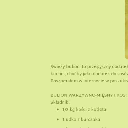
Świeży bulion, to przepyszny dodatek 
kuchni, choćby jako dodatek do sosó
Poszperałam w internecie w poszukiwa
BULION WARZYWNO-MIĘSNY I KOS
Składniki:
1/2 kg kości z kotleta
1 udko z kurczaka