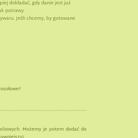
iej dokładać, gdy danie jest już
mak potrawy.
wywaru. Jeśli chcemy, by gotowane
 rosołowe?
oliowych. Możemy je potem dodać do
ywniejszy).