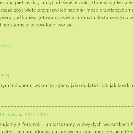
szona pietruszka, curry) lub świeże zioła, które w ogóle najlep
mieszać zbyt wiele przypraw- ich nadmiar może przytłoczyć s
piero pod koniec gotowania: więcej aromatu dostanie się do 
, gotujemy je w posolonej wodzie.
19:19
tym bulionem....wykorzystujemy jako dodatek...tak jak kostki
19 kwietnia 2014 21:37
jmujemy z foremek i umieszczamy w zwykłych woreczkach f
kostek, ile nam odpowiada - im więcej, tym smak będzie intens