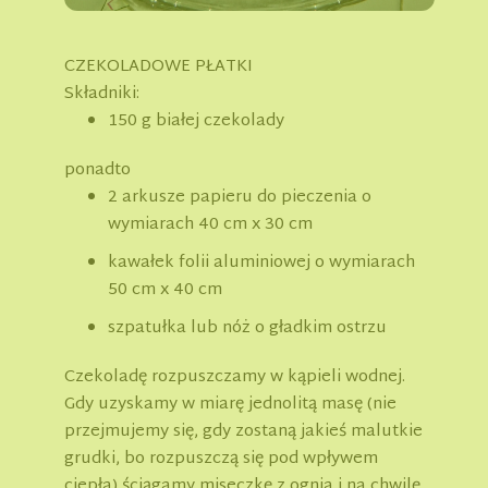
CZEKOLADOWE PŁATKI
Składniki:
150 g białej czekolady
ponadto
2 arkusze papieru do pieczenia o
wymiarach 40 cm x 30 cm
kawałek folii aluminiowej o wymiarach
50 cm x 40 cm
szpatułka lub nóż o gładkim ostrzu
Czekoladę rozpuszczamy w kąpieli wodnej.
Gdy uzyskamy w miarę jednolitą masę (nie
przejmujemy się, gdy zostaną jakieś malutkie
grudki, bo rozpuszczą się pod wpływem
ciepła) ściągamy miseczkę z ognia i na chwilę