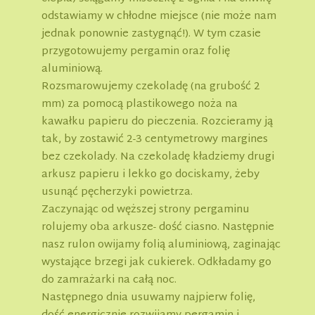
odstawiamy w chłodne miejsce (nie może nam
jednak ponownie zastygnąć!). W tym czasie
przygotowujemy pergamin oraz folię
aluminiową.
Rozsmarowujemy czekoladę (na grubość 2
mm) za pomocą plastikowego noża na
kawałku papieru do pieczenia. Rozcieramy ją
tak, by zostawić 2-3 centymetrowy margines
bez czekolady. Na czekoladę kładziemy drugi
arkusz papieru i lekko go dociskamy, żeby
usunąć pęcherzyki powietrza.
Zaczynając od węższej strony pergaminu
rolujemy oba arkusze- dość ciasno. Następnie
nasz rulon owijamy folią aluminiową, zaginając
wystające brzegi jak cukierek. Odkładamy go
do zamrażarki na całą noc.
Następnego dnia usuwamy najpierw folię,