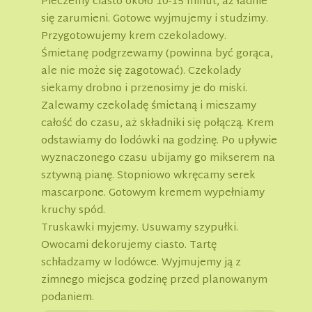
Pieczemy ciasto około 10-15 minut, aż ładnie
się zarumieni. Gotowe wyjmujemy i studzimy.
Przygotowujemy krem czekoladowy.
Śmietanę podgrzewamy (powinna być gorąca,
ale nie może się zagotować). Czekolady
siekamy drobno i przenosimy je do miski.
Zalewamy czekoladę śmietaną i mieszamy
całość do czasu, aż składniki się połączą. Krem
odstawiamy do lodówki na godzinę. Po upływie
wyznaczonego czasu ubijamy go mikserem na
sztywną pianę. Stopniowo wkręcamy serek
mascarpone. Gotowym kremem wypełniamy
kruchy spód.
Truskawki myjemy. Usuwamy szypułki.
Owocami dekorujemy ciasto. Tartę
schładzamy w lodówce. Wyjmujemy ją z
zimnego miejsca godzinę przed planowanym
podaniem.