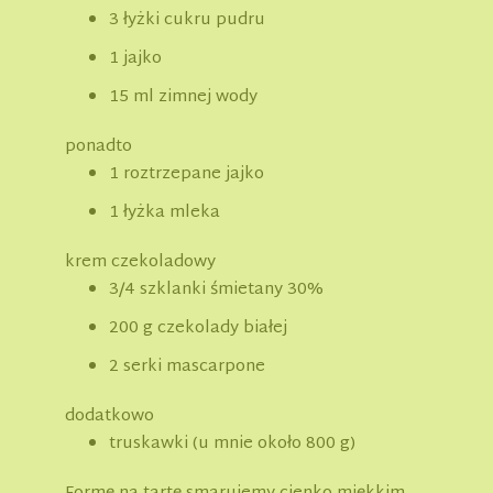
3 łyżki cukru pudru
1 jajko
15 ml zimnej wody
ponadto
1 roztrzepane jajko
1 łyżka mleka
krem czekoladowy
3/4 szklanki śmietany 30%
200 g czekolady białej
2 serki mascarpone
dodatkowo
truskawki (u mnie około 800 g)