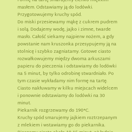
Formę na tartę smarujemy cienko miękkim
masłem. Odstawiamy ją do lodówki.
Przygotowujemy kruchy spód.
Do miski przesiewamy mąkę z cukrem pudrem
i solą. Dodajemy wodę, jajko i zimne, twarde
masło. Całość siekamy najpierw nożem, a gdy
powstanie nam kruszonka przesypujemy ją na
stolnicę i szybko zagniatamy. Gotowe ciasto
rozwałkowujemy między dwoma arkuszami
papieru do pieczenia i odstawiamy do lodówki
na 5 minut, by tylko odrobinę stwardniało. Po
tym czasie wykładamy nim formę na tartę.
Ciasto nakłuwamy w kilku miejscach widelcem
i ponownie odstawiamy do lodówki na 30
minut.
Piekarnik rozgrzewamy do 190*C.
Kruchy spód smarujemy jajkiem roztrzepanym
z mlekiem i wstawiamy go do piekarnika.