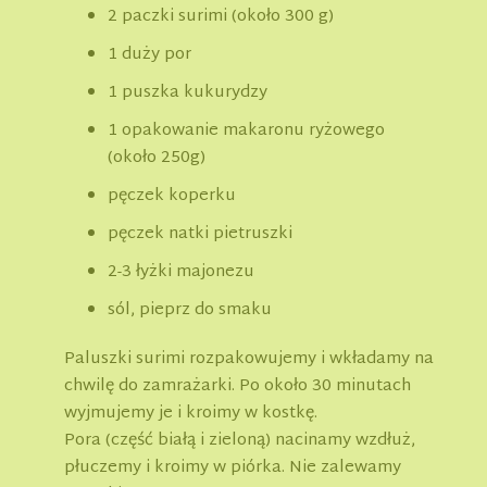
2 paczki surimi (około 300 g)
1 duży por
1 puszka kukurydzy
1 opakowanie makaronu ryżowego
(około 250g)
pęczek koperku
pęczek natki pietruszki
2-3 łyżki majonezu
sól, pieprz do smaku
Paluszki surimi rozpakowujemy i wkładamy na
chwilę do zamrażarki. Po około 30 minutach
wyjmujemy je i kroimy w kostkę.
Pora (część białą i zieloną) nacinamy wzdłuż,
płuczemy i kroimy w piórka. Nie zalewamy