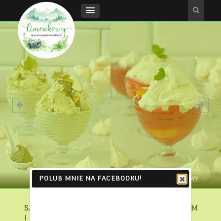
POLUB MNIE NA FACEBOOKU!
LODY PISTACJOWE
MELBA - DESER LODOWY
SAŁATKA Z SURIMI, MAKARONEM RYŻOWYM
I POREM