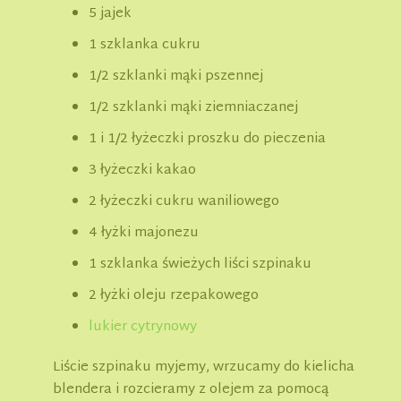
5 jajek
1 szklanka cukru
1/2 szklanki mąki pszennej
1/2 szklanki mąki ziemniaczanej
1 i 1/2 łyżeczki proszku do pieczenia
3 łyżeczki kakao
2 łyżeczki cukru waniliowego
4 łyżki majonezu
1 szklanka świeżych liści szpinaku
2 łyżki oleju rzepakowego
lukier cytrynowy
Liście szpinaku myjemy, wrzucamy do kielicha
blendera i rozcieramy z olejem za pomocą