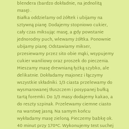
blendera (bardzo dokładnie, na jednolitą
masę) .
Białka oddzielamy od żółtek i ubijamy na
sztywną pianę. Dodajemy stopniowo cukier,
cały czas miksując masę, a gdy powstanie
jednorodny puch, wlewamy żółtka. Ponownie
ubijamy pianę. Odstawiamy mikser,
przesiewamy przez sito obie mąki, wsypujemy
cukier waniliowy oraz proszek do pieczenia.
Mieszamy masę drewnianą łyżką szybko, ale
delikatnie. Dokładamy majonez i łączymy
wszystkie składniki. 1/3 ciasta przelewamy do
wysmarowanej tłuszczem i posypanej bułką
tartą foremki. Do 1/3 masy dodajemy kakao, a
do reszty szpinak. Przelewamy ciemne ciasto
na warstwę jasną. Na samym końcu
wykładamy masę zieloną. Pieczemy babkę ok.
40 minut przy 170*C. Wykonujemy test suchej