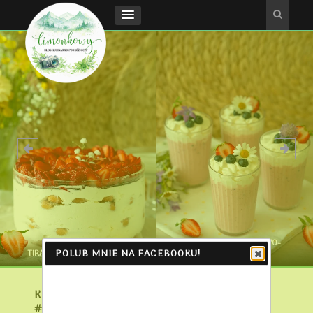
SHAKE TRUSKAWKOWO-
POLUB MNIE NA FACEBOOKU!
TIRAMISU Z TRUSKAWKAMI
BORÓWKOWY
KOKTAJL POMARAŃCZOWY
#RAINBOWCHALLENGE