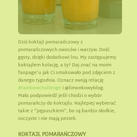
Dziś koktajl pomarańczowy z
pomarańczowych owoców i warzyw. Dość
gęsty, dzięki dodatkowi lnu. My zastępujemy
koktajlem kolację, a ty? Daj znać na moim
fanpage'u jak Ci smakowało pod zdjęciem z
danego tygodnia. Oznacz swoją relację
#rainbowchallenge
i @limonkowyblog.
Mała podpowiedź jeśli chodzi o wybór
pomarańczy do koktajlu. Najlepiej wybierać
takie z "pępuszkiem", bo są bardzo słodkie,
soczyste i nie mają pestek.
KOKTAJL POMARAŃCZOWY