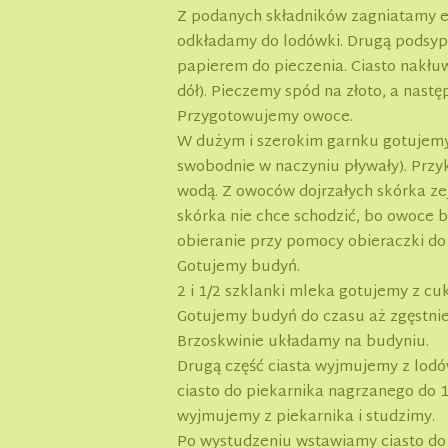
Z podanych składników zagniatamy ene
odkładamy do lodówki. Drugą podsyp
papierem do pieczenia. Ciasto nakłu
dół). Pieczemy spód na złoto, a nastę
Przygotowujemy owoce.
W dużym i szerokim garnku gotujemy
swobodnie w naczyniu pływały). Prz
wodą. Z owoców dojrzałych skórka zej
skórka nie chce schodzić, bo owoce 
obieranie przy pomocy obieraczki d
Gotujemy budyń.
2 i 1/2 szklanki mleka gotujemy z 
Gotujemy budyń do czasu aż zgęstniej
Brzoskwinie układamy na budyniu.
Drugą część ciasta wyjmujemy z lod
ciasto do piekarnika nagrzanego do 1
wyjmujemy z piekarnika i studzimy.
Po wystudzeniu wstawiamy ciasto d