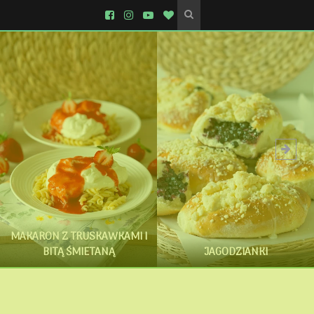
MAKARON Z TRUSKAWKAMI I
BITĄ ŚMIETANĄ
JAGODZIANKI