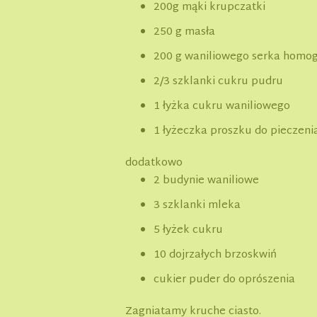
200g mąki krupczatki
250 g masła
200 g waniliowego serka homo
2/3 szklanki cukru pudru
1 łyżka cukru waniliowego
1 łyżeczka proszku do pieczeni
dodatkowo
2 budynie waniliowe
3 szklanki mleka
5 łyżek cukru
10 dojrzałych brzoskwiń
cukier puder do oprószenia
Zagniatamy kruche ciasto.