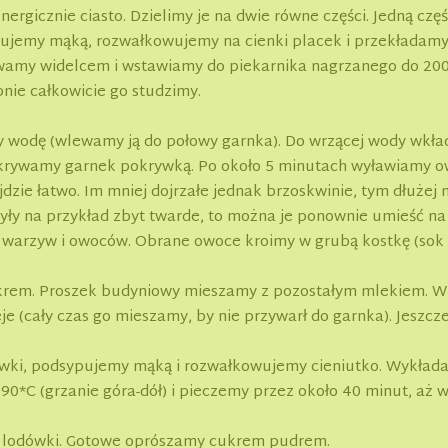
rgicznie ciasto. Dzielimy je na dwie równe części. Jedną częś
ujemy mąką, rozwałkowujemy na cienki placek i przekładamy 
wamy widelcem i wstawiamy do piekarnika nagrzanego do 200°
pnie całkowicie go studzimy.
 wodę (wlewamy ją do połowy garnka). Do wrzącej wody wkład
ykrywamy garnek pokrywką. Po około 5 minutach wyławiamy ow
dzie łatwo. Im mniej dojrzałe jednak brzoskwinie, tym dłużej 
były na przykład zbyt twarde, to można je ponownie umieść n
o warzyw i owoców. Obrane owoce kroimy w grubą kostkę (sok
cukrem. Proszek budyniowy mieszamy z pozostałym mlekiem. W
e (cały czas go mieszamy, by nie przywarł do garnka). Jeszc
ówki, podsypujemy mąką i rozwałkowujemy cieniutko. Wykład
90*C (grzanie góra-dół) i pieczemy przez około 40 minut, aż w
o lodówki. Gotowe oprószamy cukrem pudrem.