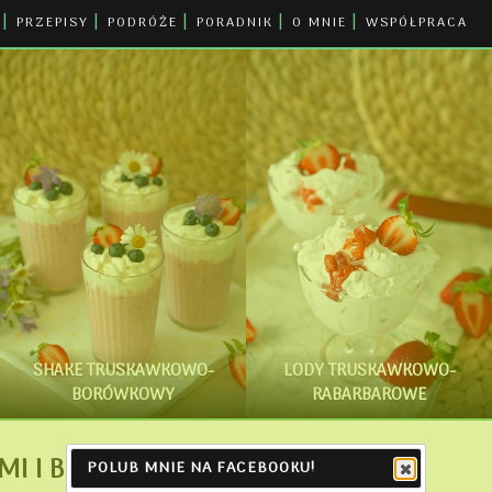
PRZEPISY
PODRÓŻE
PORADNIK
O MNIE
WSPÓŁPRACA
SHAKE TRUSKAWKOWO-
LODY TRUSKAWKOWO-
BORÓWKOWY
RABARBAROWE
MI I BUDYNIEM
POLUB MNIE NA FACEBOOKU!