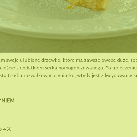
am swoje ulubione drzewko, które ma zawsze owoce duże, soc
ieście z dodatkiem serka homogenizowanego. Po upieczeniu ci
asto trzeba rozwałkować cieniutko, wtedy jest zdecydowanie s
YNIEM
p 450