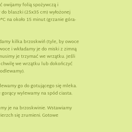
ć owijamy folią spożywczą i
do blaszki (25x35 cm) wyłożonej
C na około 15 minut (grzanie góra-
amy kilka brzoskwiń (tyle, by owoce
oce i wkładamy je do miski z zimną
musimy je trzymać we wrzątku. Jeśli
a chwilę we wrzątku lub dokończyć
 odlewamy).
lewamy go do gotującego się mleka.
ze gorący wylewamy na spód ciasta.
amy je na brzoskwinie. Wstawiamy
ierzch się zrumieni. Gotowe