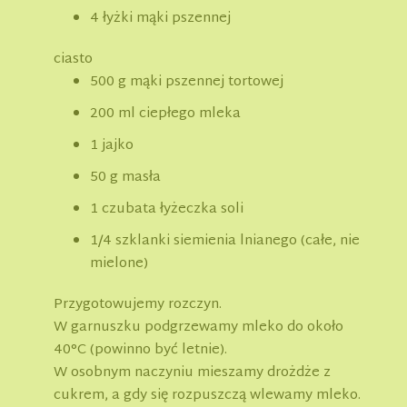
4 łyżki mąki pszennej
ciasto
500 g mąki pszennej tortowej
200 ml ciepłego mleka
1 jajko
50 g masła
1 czubata łyżeczka soli
1/4 szklanki siemienia lnianego (całe, nie
mielone)
Przygotowujemy rozczyn.
W garnuszku podgrzewamy mleko do około
40°C (powinno być letnie).
W osobnym naczyniu mieszamy drożdże z
cukrem, a gdy się rozpuszczą wlewamy mleko.