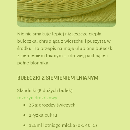
Nic nie smakuje lepiej niż jeszcze ciepła
bułeczka, chrupiąca z wierzchu i puszysta w
środku. To przepis na moje ulubione bułeczki
z siemieniem lnianym – zdrowe, pachnące i
pełne błonnika.
BUŁECZKI Z SIEMIENIEM LNIANYM
Składniki (8 dużych bułek)
rozczyn drożdżowy
25 g drożdży świeżych
1 łyżka cukru
125ml letniego mleka (ok. 40°C)