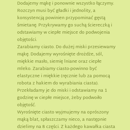
Dodajemy mąkę i ponownie wszystko łączymy.
Rozczyn musi być gładki i jednolity, a
konsystencją powinien przypominać gęstą
śmietanę. Przykrywamy go suchą ściereczką i
odstawiamy w ciepłe miejsce do podwojenia
objętości.
Zarabiamy ciasto. Do dużej miski przesiewamy
mąkę. Dodajemy wyrośnięte drożdże, sól,
miękkie masło, siemię lniane oraz ciepłe
mleko. Zarabiamy ciasto-powinno być
elastyczne i miękkie (ręcznie lub za pomocą
robota z hakiem do wyrabiania ciasta).
Przekładamy je do miski i odstawiamy na 1
godzinę w ciepłe miejsce, żeby podwoiło
objętość.
Wyrośnięte ciasto wyjmujemy na oprószony
mąką blat, spłaszczamy nieco, a następnie
dzielimy na 8 części. Z każdego kawałka ciasta