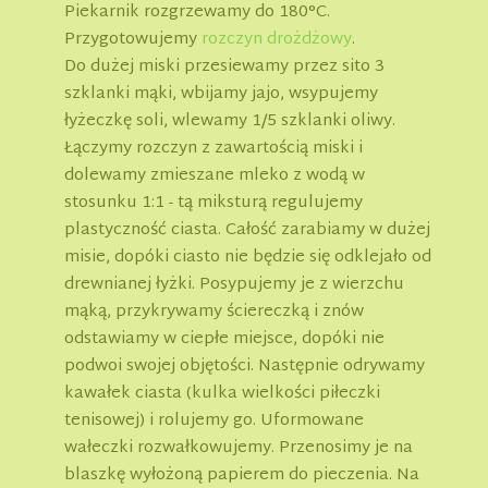
Piekarnik rozgrzewamy do 180°C.
Przygotowujemy
rozczyn drożdżowy
.
Do dużej miski przesiewamy przez sito 3
szklanki mąki, wbijamy jajo, wsypujemy
łyżeczkę soli, wlewamy 1/5 szklanki oliwy.
Łączymy rozczyn z zawartością miski i
dolewamy zmieszane mleko z wodą w
stosunku 1:1 - tą miksturą regulujemy
plastyczność ciasta. Całość zarabiamy w dużej
misie, dopóki ciasto nie będzie się odklejało od
drewnianej łyżki. Posypujemy je z wierzchu
mąką, przykrywamy ściereczką i znów
odstawiamy w ciepłe miejsce, dopóki nie
podwoi swojej objętości. Następnie odrywamy
kawałek ciasta (kulka wielkości piłeczki
tenisowej) i rolujemy go. Uformowane
wałeczki rozwałkowujemy. Przenosimy je na
blaszkę wyłożoną papierem do pieczenia. Na