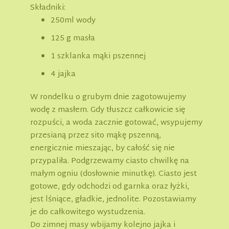
Składniki:
250ml wody
125 g masła
1 szklanka mąki pszennej
4 jajka
W rondelku o grubym dnie zagotowujemy
wodę z masłem. Gdy tłuszcz całkowicie się
rozpuści, a woda zacznie gotować, wsypujemy
przesianą przez sito mąkę pszenną,
energicznie mieszając, by całość się nie
przypaliła. Podgrzewamy ciasto chwilkę na
małym ogniu (dosłownie minutkę). Ciasto jest
gotowe, gdy odchodzi od garnka oraz łyżki,
jest lśniące, gładkie, jednolite. Pozostawiamy
je do całkowitego wystudzenia.
Do zimnej masy wbijamy kolejno jajka i