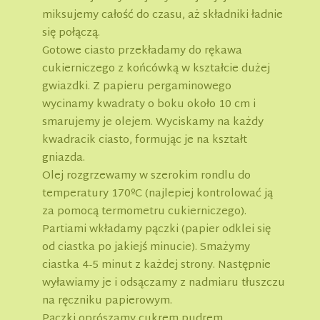
miksujemy całość do czasu, aż składniki ładnie
się połączą.
Gotowe ciasto przekładamy do rękawa
cukierniczego z końcówką w kształcie dużej
gwiazdki. Z papieru pergaminowego
wycinamy kwadraty o boku około 10 cm i
smarujemy je olejem. Wyciskamy na każdy
kwadracik ciasto, formując je na kształt
gniazda.
Olej rozgrzewamy w szerokim rondlu do
temperatury 170ºC (najlepiej kontrolować ją
za pomocą termometru cukierniczego).
Partiami wkładamy pączki (papier odklei się
od ciastka po jakiejś minucie). Smażymy
ciastka 4-5 minut z każdej strony. Następnie
wyławiamy je i odsączamy z nadmiaru tłuszczu
na ręczniku papierowym.
Pączki oprószamy cukrem pudrem.