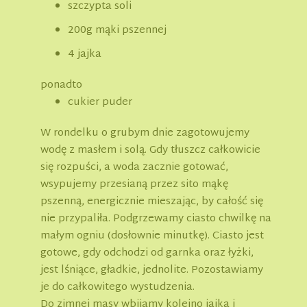
szczypta soli
200g mąki pszennej
4 jajka
ponadto
cukier puder
W rondelku o grubym dnie zagotowujemy
wodę z masłem i solą. Gdy tłuszcz całkowicie
się rozpuści, a woda zacznie gotować,
wsypujemy przesianą przez sito mąkę
pszenną, energicznie mieszając, by całość się
nie przypaliła. Podgrzewamy ciasto chwilkę na
małym ogniu (dosłownie minutkę). Ciasto jest
gotowe, gdy odchodzi od garnka oraz łyżki,
jest lśniące, gładkie, jednolite. Pozostawiamy
je do całkowitego wystudzenia.
Do zimnej masy wbijamy kolejno jajka i