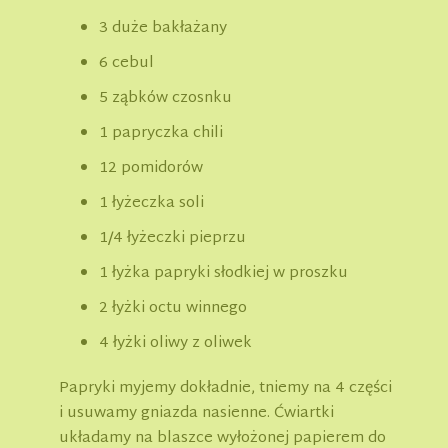
3 duże bakłażany
6 cebul
5 ząbków czosnku
1 papryczka chili
12 pomidorów
1 łyżeczka soli
1/4 łyżeczki pieprzu
1 łyżka papryki słodkiej w proszku
2 łyżki octu winnego
4 łyżki oliwy z oliwek
Papryki myjemy dokładnie, tniemy na 4 części
i usuwamy gniazda nasienne. Ćwiartki
układamy na blaszce wyłożonej papierem do