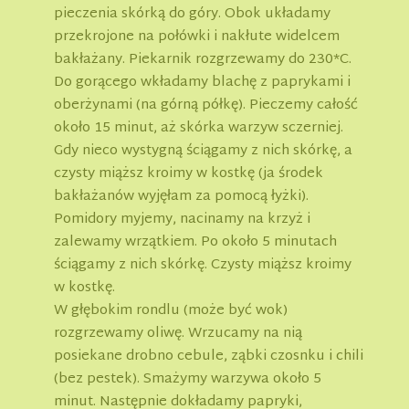
pieczenia skórką do góry. Obok układamy
przekrojone na połówki i nakłute widelcem
bakłażany. Piekarnik rozgrzewamy do 230*C.
Do gorącego wkładamy blachę z paprykami i
oberżynami (na górną półkę). Pieczemy całość
około 15 minut, aż skórka warzyw sczerniej.
Gdy nieco wystygną ściągamy z nich skórkę, a
czysty miąższ kroimy w kostkę (ja środek
bakłażanów wyjęłam za pomocą łyżki).
Pomidory myjemy, nacinamy na krzyż i
zalewamy wrzątkiem. Po około 5 minutach
ściągamy z nich skórkę. Czysty miąższ kroimy
w kostkę.
W głębokim rondlu (może być wok)
rozgrzewamy oliwę. Wrzucamy na nią
posiekane drobno cebule, ząbki czosnku i chili
(bez pestek). Smażymy warzywa około 5
minut. Następnie dokładamy papryki,