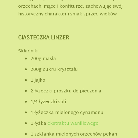
orzechach, mące i konfiturze, zachowując swój
historyczny charakter i smak sprzed wieków.
CIASTECZKA LINZER
Składniki:
200g masła
200g cukru kryształu
1 jajko
2 łyżeczki proszku do pieczenia
1/4 łyżeczki soli
1 łyżeczka mielonego cynamonu
1 łyżka
ekstraktu waniliowego
1 szklanka mielonych orzechów pekan