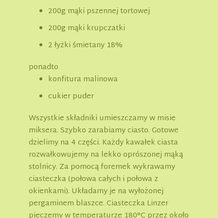
200g mąki pszennej tortowej
200g mąki krupczatki
2 łyżki śmietany 18%
ponadto
konfitura malinowa
cukier puder
Wszystkie składniki umieszczamy w misie
miksera. Szybko zarabiamy ciasto. Gotowe
dzielimy na 4 części. Każdy kawałek ciasta
rozwałkowujemy na lekko oprószonej mąką
stolnicy. Za pomocą foremek wykrawamy
ciasteczka (połowa całych i połowa z
okienkami). Układamy je na wyłożonej
pergaminem blaszce. Ciasteczka Linzer
pieczemy w temperaturze 180°C przez około