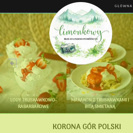
GŁÓWNA
LODY TRUSKAWKOWO-
MAKARON Z TRUSKAWKAMI I
RABARBAROWE
BITĄ ŚMIETANĄ
KORONA GÓR POLSKI