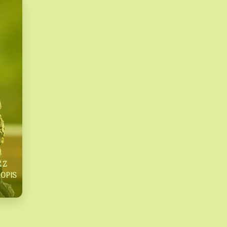
 Z
OPIS