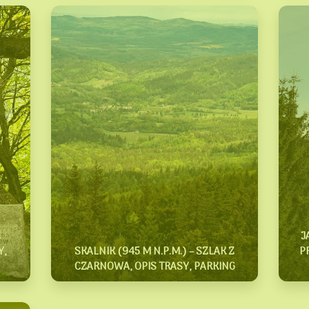
Z
J
Y,
SKALNIK (945 M N.P.M.) – SZLAK Z
P
CZARNOWA, OPIS TRASY, PARKING