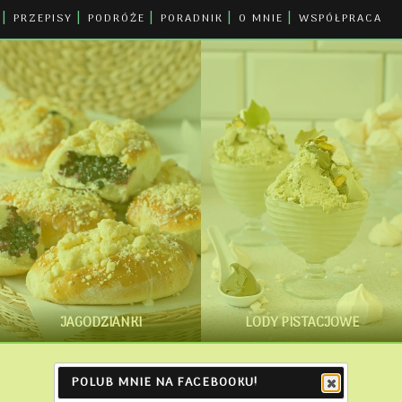
PRZEPISY
PODRÓŻE
PORADNIK
O MNIE
WSPÓŁPRACA
JAGODZIANKI
LODY PISTACJOWE
POLUB MNIE NA FACEBOOKU!