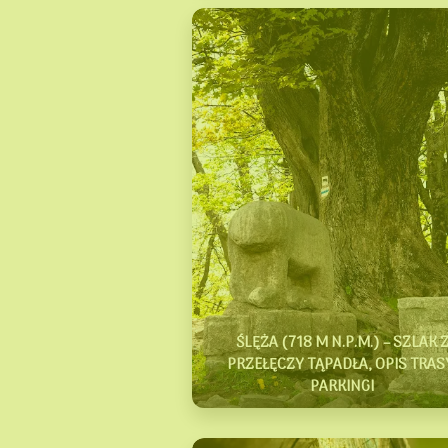
ŚLĘŻA (718 M N.P.M.) – SZLAK 
PRZEŁĘCZY TĄPADŁA, OPIS TRAS
PARKINGI