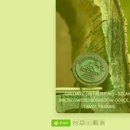
CHEŁMIEC (851 M N.P.M.) – SZLAK
MIEJSCOWOŚCI BOGUSZÓW-GORCE, 
TRASY, PARKING