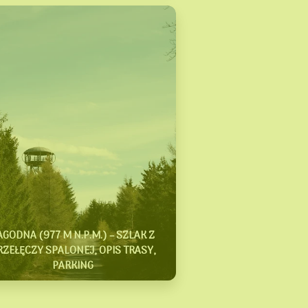
AGODNA (977 M N.P.M.) – SZLAK Z
RZEŁĘCZY SPALONEJ, OPIS TRASY,
PARKING