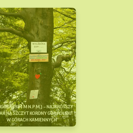
GÓRA (934 M N.P.M.) – NAJKRÓTSZY
AK NA SZCZYT KORONY GÓR POLSKI
W GÓRACH KAMIENNYCH