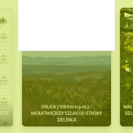
ORLICA (1084 m n.p.m.) -
WALI
JSZE
NAJŁATWIEJSZY SZLAK OD STRONY
SZL
ZIELEŃCA